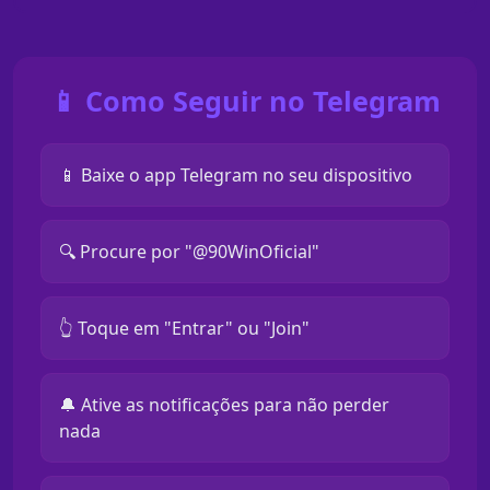
📱 Como Seguir no Telegram
📱 Baixe o app Telegram no seu dispositivo
🔍 Procure por "@90WinOficial"
👆 Toque em "Entrar" ou "Join"
🔔 Ative as notificações para não perder
nada