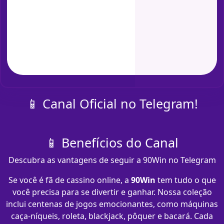
📱 Canal Oficial no Telegram!
📱 Benefícios do Canal
Descubra as vantagens de seguir a 90Win no Telegram
Se você é fã de cassino online, a
90Win
tem tudo o que
você precisa para se divertir e ganhar. Nossa coleção
inclui centenas de jogos emocionantes, como máquinas
caça-níqueis, roleta, blackjack, pôquer e bacará. Cada