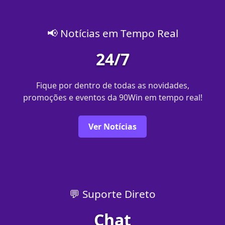
📢 Notícias em Tempo Real
24/7
Fique por dentro de todas as novidades,
promoções e eventos da 90Win em tempo real!
Ver Notícias
💬 Suporte Direto
Chat