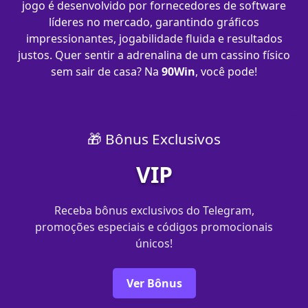
jogo é desenvolvido por fornecedores de software
líderes no mercado, garantindo gráficos
impressionantes, jogabilidade fluida e resultados
justos. Quer sentir a adrenalina de um cassino físico
sem sair de casa? Na
90Win
, você pode!
🎁 Bônus Exclusivos
VIP
Receba bônus exclusivos do Telegram,
promoções especiais e códigos promocionais
únicos!
Ver Bônus