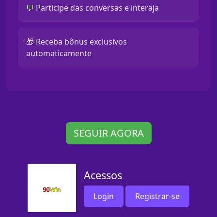
💬 Participe das conversas e interaja
🎁 Receba bônus exclusivos
automaticamente
SEGUIR AGORA
Acessos
Login
Registrar-se