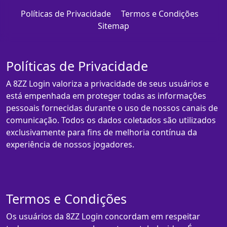
Políticas de Privacidade
Termos e Condições
Sitemap
Políticas de Privacidade
A 8ZZ Login valoriza a privacidade de seus usuários e
está empenhada em proteger todas as informações
pessoais fornecidas durante o uso de nossos canais de
comunicação. Todos os dados coletados são utilizados
exclusivamente para fins de melhoria contínua da
experiência de nossos jogadores.
Termos e Condições
Os usuários da 8ZZ Login concordam em respeitar