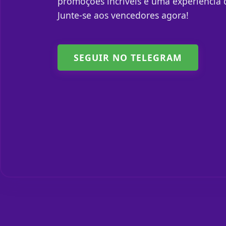
promoções incríveis e uma experiência d
Junte-se aos vencedores agora!
SEGUIR NO TELEGRAM