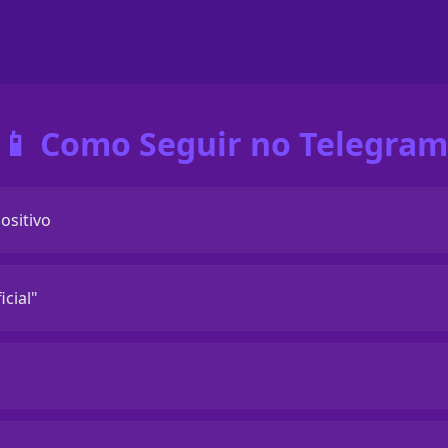
📱 Como Seguir no Telegram
ositivo
cial"