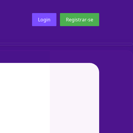
Login
Registrar-se