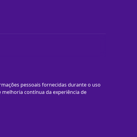
ormações pessoais fornecidas durante o uso
e melhoria contínua da experiência de