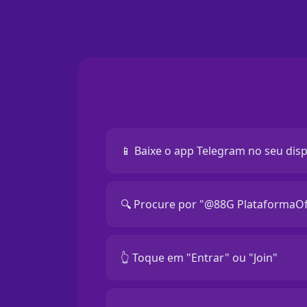
📱 Baixe o app Telegram no seu disp
🔍 Procure por "@88G PlataformaOfi
👆 Toque em "Entrar" ou "Join"