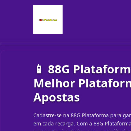
📱 88G Plataform
Melhor Platafor
Apostas
Cadastre-se na 88G Plataforma para ga
em cada recarga. Com a 88G Plataforma