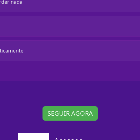
erder nada
a
aticamente
SEGUIR AGORA