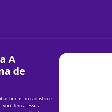
a A
ma de
nhar bônus no cadastro e
, você tem acesso a