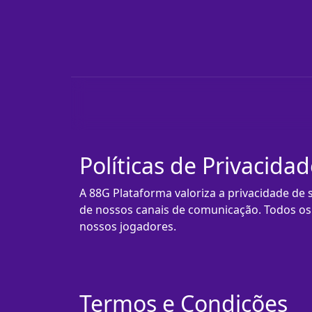
Políticas de Privacida
A 88G Plataforma valoriza a privacidade de
de nossos canais de comunicação. Todos os 
nossos jogadores.
Termos e Condições