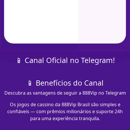
📱 Canal Oficial no Telegram!
📱 Benefícios do Canal
Descubra as vantagens de seguir a 888Vip no Telegram
Os jogos de cassino da 888Vip Brasil são simples e
confiáveis — com prêmios milionários e suporte 24h
para uma experiência tranquila.