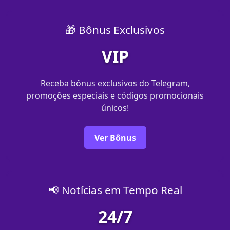
🎁 Bônus Exclusivos
VIP
Receba bônus exclusivos do Telegram,
promoções especiais e códigos promocionais
únicos!
Ver Bônus
📢 Notícias em Tempo Real
24/7