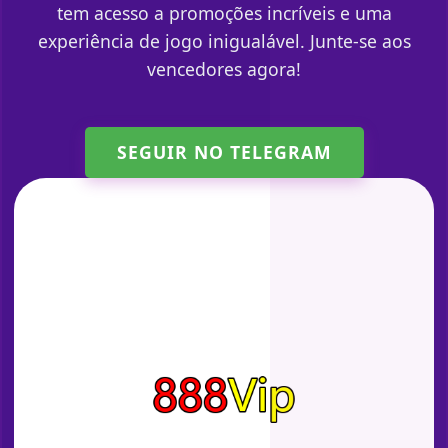
tem acesso a promoções incríveis e uma
experiência de jogo inigualável. Junte-se aos
vencedores agora!
SEGUIR NO TELEGRAM