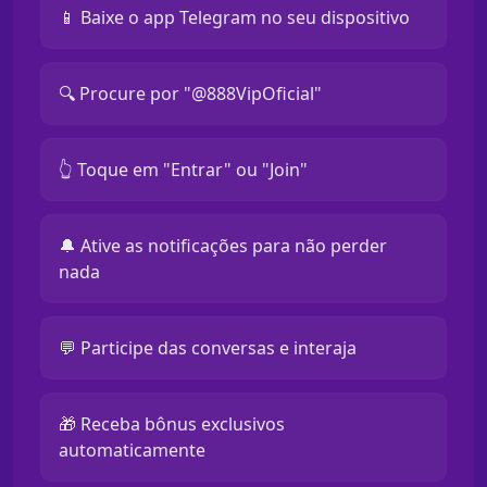
📱 Baixe o app Telegram no seu dispositivo
🔍 Procure por "@888VipOficial"
👆 Toque em "Entrar" ou "Join"
🔔 Ative as notificações para não perder
nada
💬 Participe das conversas e interaja
🎁 Receba bônus exclusivos
automaticamente