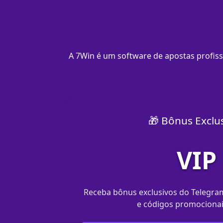
A 7Win é um software de apostas profissi
🎁 Bônus Exclu
VIP
Receba bônus exclusivos do Telegra
e códigos promocionai