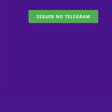
SEGUIR NO TELEGRAM