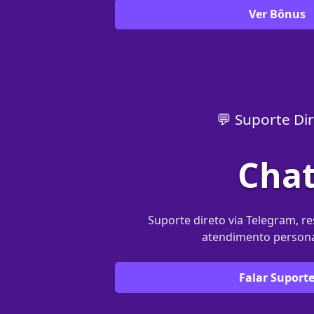
Ver Bônus
💬 Suporte Di
Cha
Suporte direto via Telegram, r
atendimento persona
Falar Suport