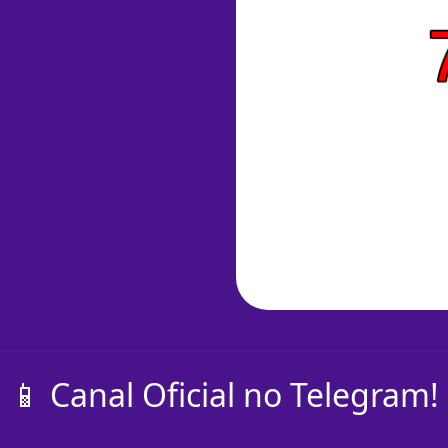
📱 Canal Oficial no Telegram!