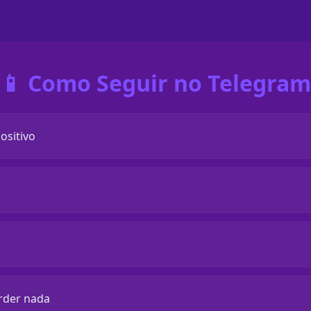
📱 Como Seguir no Telegram
ositivo
erder nada