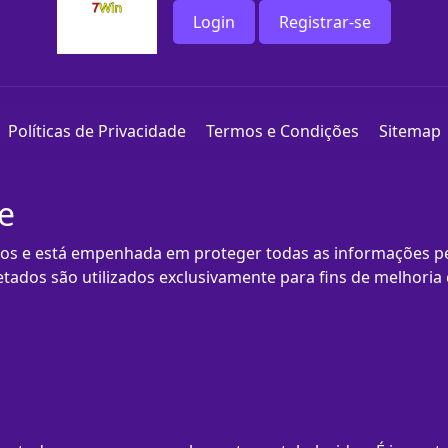
Login
Registrar-se
Políticas de Privacidade
Termos e Condições
Sitemap
de
rios e está empenhada em proteger todas as informações p
tados são utilizados exclusivamente para fins de melhoria