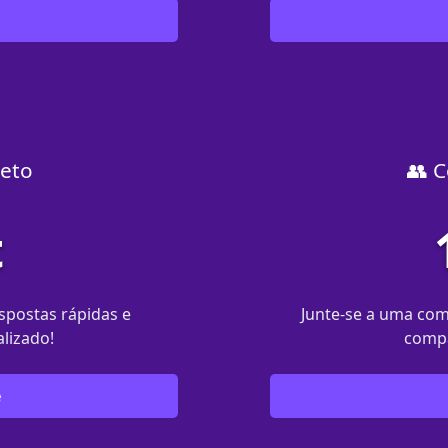
reto
👥 
t
espostas rápidas e
Junte-se a uma com
lizado!
compa
e