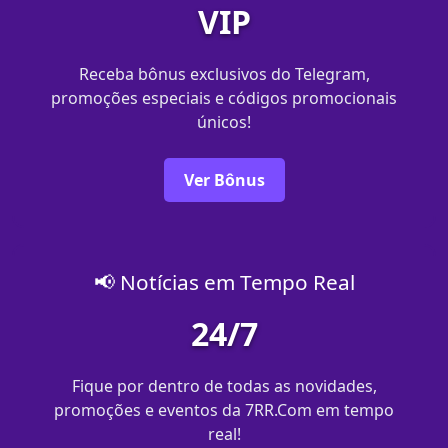
VIP
Receba bônus exclusivos do Telegram,
promoções especiais e códigos promocionais
únicos!
Ver Bônus
📢 Notícias em Tempo Real
24/7
Fique por dentro de todas as novidades,
promoções e eventos da 7RR.Com em tempo
real!