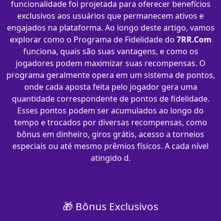
funcionalidade foi projetada para oferecer benefícios
exclusivos aos usuários que permanecem ativos e
engajados na plataforma. Ao longo deste artigo, vamos
explorar como o Programa de Fidelidade do
7RR.Com
funciona, quais são suas vantagens, e como os
jogadores podem maximizar suas recompensas. O
programa geralmente opera em um sistema de pontos,
onde cada aposta feita pelo jogador gera uma
quantidade correspondente de pontos de fidelidade.
Esses pontos podem ser acumulados ao longo do
tempo e trocados por diversas recompensas, como
bônus em dinheiro, giros grátis, acesso a torneios
especiais ou até mesmo prêmios físicos. A cada nível
atingido d.
🎁 Bônus Exclusivos