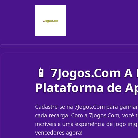
📱 7Jogos.Com A
Plataforma de A
Cadastre-se na 7Jogos.Com para ganhar
cada recarga. Com a 7Jogos.Com, você 
incríveis e uma experiência de jogo inig
vencedores agora!