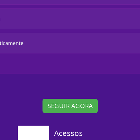
a
aticamente
SEGUIR AGORA
Acessos