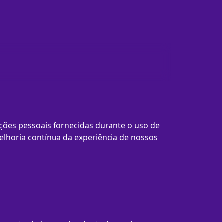
ções pessoais fornecidas durante o uso de
elhoria contínua da experiência de nossos