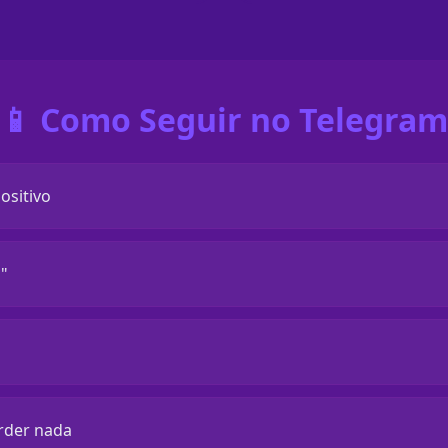
📱 Como Seguir no Telegram
ositivo
"
erder nada