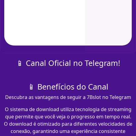
📱 Canal Oficial no Telegram!
📱 Benefícios do Canal
Descubra as vantagens de seguir a 7Bslot no Telegram
O sistema de download utiliza tecnologia de streaming
que permite que você veja o progresso em tempo real.
O download é otimizado para diferentes velocidades de
conexão, garantindo uma experiência consistente