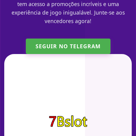
tem acesso a promoções incríveis e uma
experiência de jogo inigualável. Junte-se aos
vencedores agora!
SEGUIR NO TELEGRAM