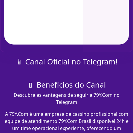
📱 Canal Oficial no Telegram!
📱 Benefícios do Canal
Descubra as vantagens de seguir a 79Y.Com no
Telegram
A 79Y.Com é uma empresa de cassino profissional com
equipe de atendimento 79Y.Com Brasil disponível 24h e
um time operacional experiente, oferecendo um