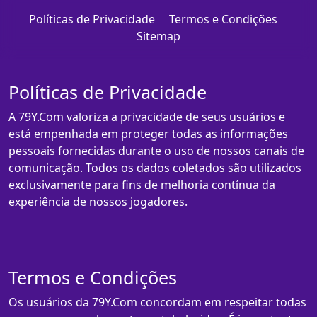
Políticas de Privacidade
Termos e Condições
Sitemap
Políticas de Privacidade
A 79Y.Com valoriza a privacidade de seus usuários e
está empenhada em proteger todas as informações
pessoais fornecidas durante o uso de nossos canais de
comunicação. Todos os dados coletados são utilizados
exclusivamente para fins de melhoria contínua da
experiência de nossos jogadores.
Termos e Condições
Os usuários da 79Y.Com concordam em respeitar todas