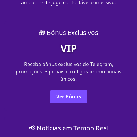
ambiente de jogo confortável e imersivo.
🎁 Bônus Exclusivos
VIP
Receba bônus exclusivos do Telegram,
promoções especiais e códigos promocionais
únicos!
Ver Bônus
📢 Notícias em Tempo Real