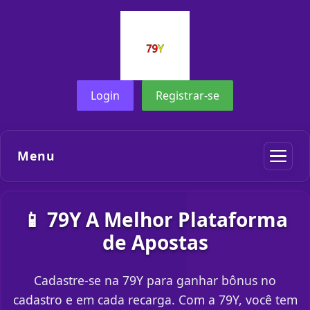
Login
Registrar-se
Menu
📱 79Y A Melhor Plataforma
de Apostas
Cadastre-se na 79Y para ganhar bônus no
cadastro e em cada recarga. Com a 79Y, você tem