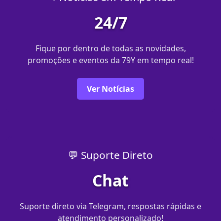
24/7
Fique por dentro de todas as novidades,
promoções e eventos da 79Y em tempo real!
Ver Notícias
💬 Suporte Direto
Chat
Suporte direto via Telegram, respostas rápidas e
atendimento personalizado!