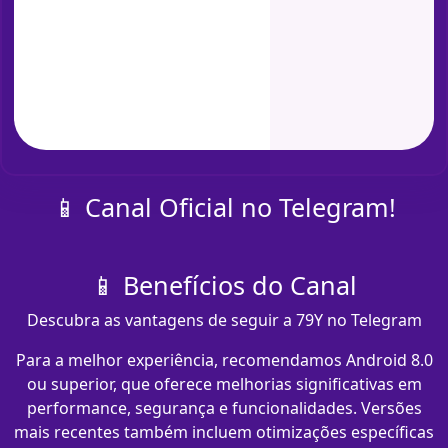
📱 Canal Oficial no Telegram!
📱 Benefícios do Canal
Descubra as vantagens de seguir a 79Y no Telegram
Para a melhor experiência, recomendamos Android 8.0
ou superior, que oferece melhorias significativas em
performance, segurança e funcionalidades. Versões
mais recentes também incluem otimizações específicas