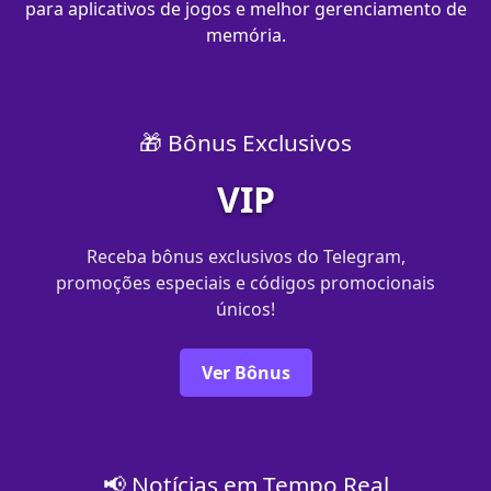
para aplicativos de jogos e melhor gerenciamento de
memória.
🎁 Bônus Exclusivos
VIP
Receba bônus exclusivos do Telegram,
promoções especiais e códigos promocionais
únicos!
Ver Bônus
📢 Notícias em Tempo Real