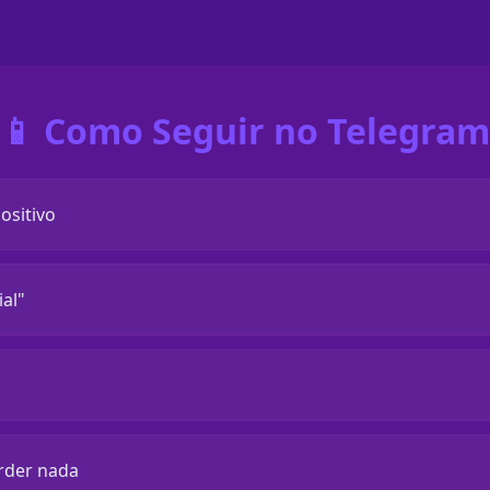
📱 Como Seguir no Telegram
ositivo
al"
erder nada