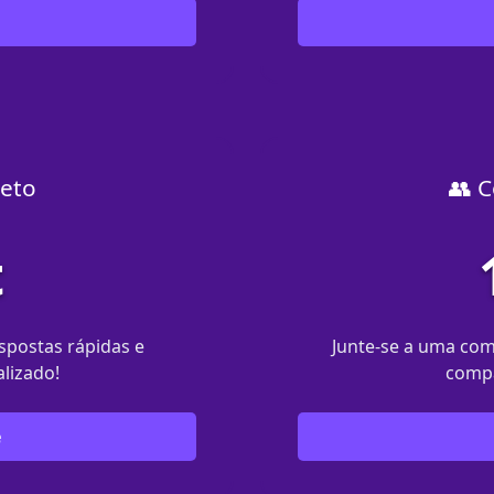
reto
👥 
t
espostas rápidas e
Junte-se a uma com
lizado!
compa
e