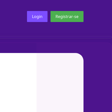
Login
Registrar-se