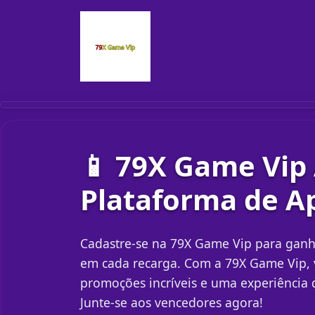
📱 79X Game Vip
Plataforma de A
Cadastre-se na 79X Game Vip para ganh
em cada recarga. Com a 79X Game Vip, 
promoções incríveis e uma experiência d
Junte-se aos vencedores agora!