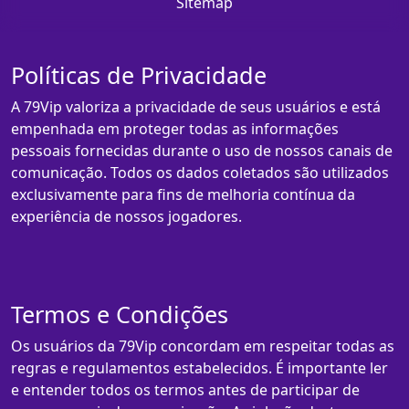
Sitemap
Políticas de Privacidade
A 79Vip valoriza a privacidade de seus usuários e está
empenhada em proteger todas as informações
pessoais fornecidas durante o uso de nossos canais de
comunicação. Todos os dados coletados são utilizados
exclusivamente para fins de melhoria contínua da
experiência de nossos jogadores.
Termos e Condições
Os usuários da 79Vip concordam em respeitar todas as
regras e regulamentos estabelecidos. É importante ler
e entender todos os termos antes de participar de