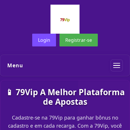
Login
Registrar-se
Menu
📱 79Vip A Melhor Plataforma
de Apostas
Cadastre-se na 79Vip para ganhar bônus no
cadastro e em cada recarga. Com a 79Vip, você