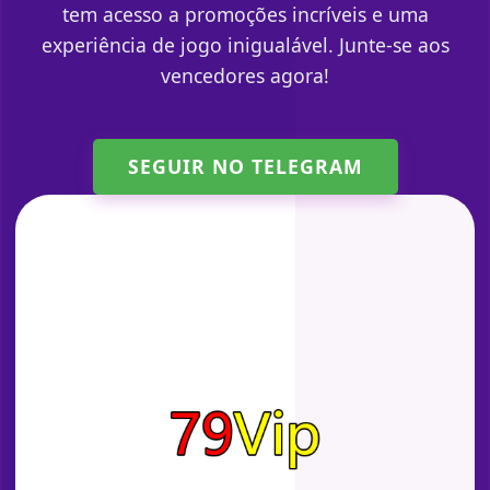
tem acesso a promoções incríveis e uma
experiência de jogo inigualável. Junte-se aos
vencedores agora!
SEGUIR NO TELEGRAM