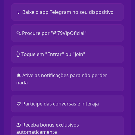
📱 Baixe o app Telegram no seu dispositivo
🔍 Procure por "@79VipOficial"
👆 Toque em "Entrar" ou "Join"
🔔 Ative as notificações para não perder
nada
💬 Participe das conversas e interaja
🎁 Receba bônus exclusivos
automaticamente