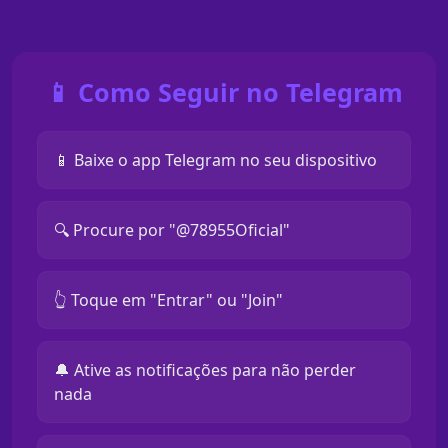
📱 Como Seguir no Telegram
📱 Baixe o app Telegram no seu dispositivo
🔍 Procure por "@78955Oficial"
👆 Toque em "Entrar" ou "Join"
🔔 Ative as notificações para não perder
nada