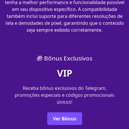
tenha a melhor performance e funcionalidade possível
em seu dispositivo específico. A compatibilidade
também inclui suporte para diferentes resoluções de
tela e densidades de pixel, garantindo que o conteúdo
seja sempre exibido corretamente.
🎁 Bônus Exclusivos
VIP
Receba bônus exclusivos do Telegram,
promoções especiais e códigos promocionais
únicos!
Ver Bônus