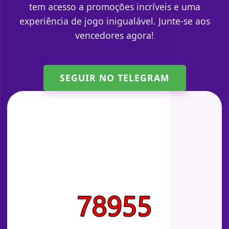
tem acesso a promoções incríveis e uma
experiência de jogo inigualável. Junte-se aos
vencedores agora!
SEGUIR NO TELEGRAM