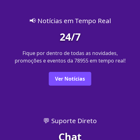
📢 Notícias em Tempo Real
24/7
Fique por dentro de todas as novidades,
promoções e eventos da 78955 em tempo real!
Ver Notícias
💬 Suporte Direto
Chat