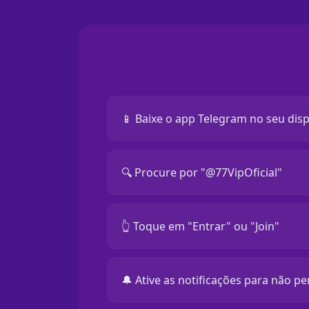
📱 Baixe o app Telegram no seu disp
🔍 Procure por "@77VipOficial"
👆 Toque em "Entrar" ou "Join"
🔔 Ative as notificações para não p