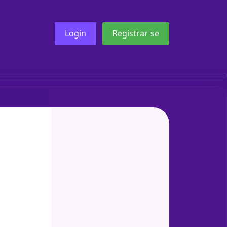
Login
Registrar-se