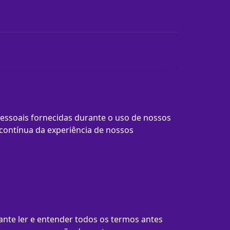
pessoais fornecidas durante o uso de nossos
 contínua da experiência de nossos
ante ler e entender todos os termos antes