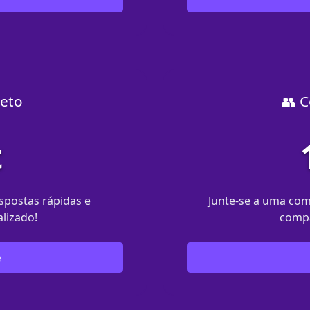
reto
👥 
t
espostas rápidas e
Junte-se a uma com
lizado!
compa
e