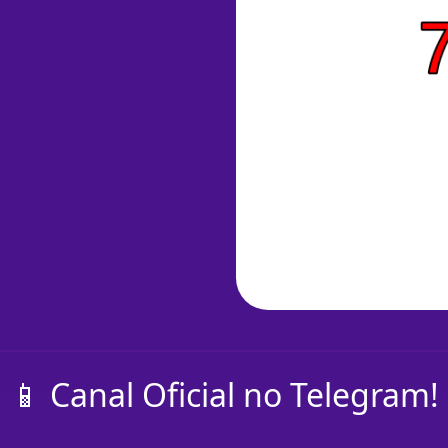
📱 Canal Oficial no Telegram!