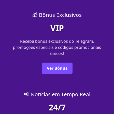
🎁 Bônus Exclusivos
VIP
Receba bônus exclusivos do Telegram,
promoções especiais e códigos promocionais
únicos!
Ver Bônus
📢 Notícias em Tempo Real
24/7