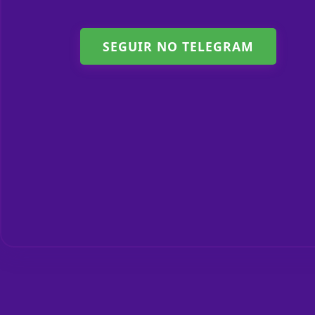
SEGUIR NO TELEGRAM