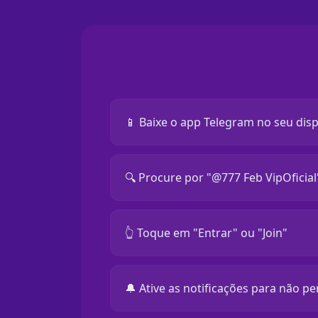
📱 Baixe o app Telegram no seu disp
🔍 Procure por "@777 Feb VipOficial
👆 Toque em "Entrar" ou "Join"
🔔 Ative as notificações para não p