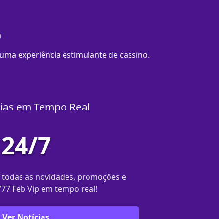
m
uma experiência estimulante de cassino.
cias em Tempo Real
24/7
e todas as novidades, promoções e
777 Feb Vip em tempo real!
Ver Notícias