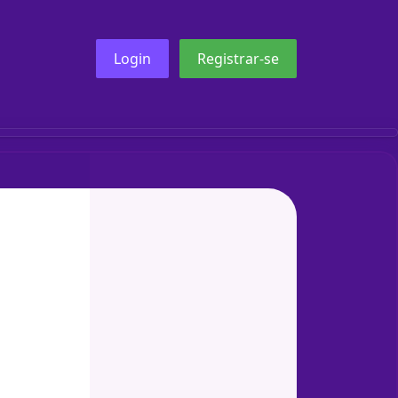
Login
Registrar-se