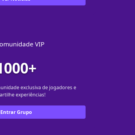
Comunidade VIP
1000+
unidade exclusiva de jogadores e
rtilhe experiências!
Entrar Grupo