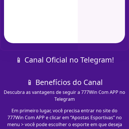
📱 Canal Oficial no Telegram!
📱 Benefícios do Canal
Descubra as vantagens de seguir a 777Win Com APP no
Telegram
Em primeiro lugar, você precisa entrar no site do
777Win Com APP e clicar em “Apostas Esportivas” no
menu > você pode escolher o esporte em que deseja