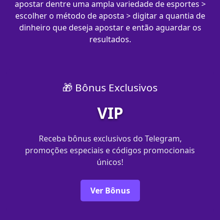
apostar dentre uma ampla variedade de esportes >
escolher o método de aposta > digitar a quantia de
dinheiro que deseja apostar e então aguardar os
resultados.
🎁 Bônus Exclusivos
VIP
Receba bônus exclusivos do Telegram,
promoções especiais e códigos promocionais
únicos!
Ver Bônus