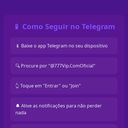
📱 Como Seguir no Telegram
📱 Baixe o app Telegram no seu dispositivo
🔍 Procure por "@777Vip.ComOficial"
👆 Toque em "Entrar" ou "Join"
🔔 Ative as notificações para não perder
nada