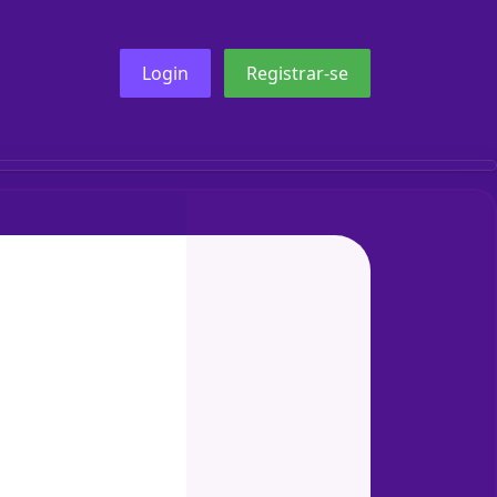
Login
Registrar-se