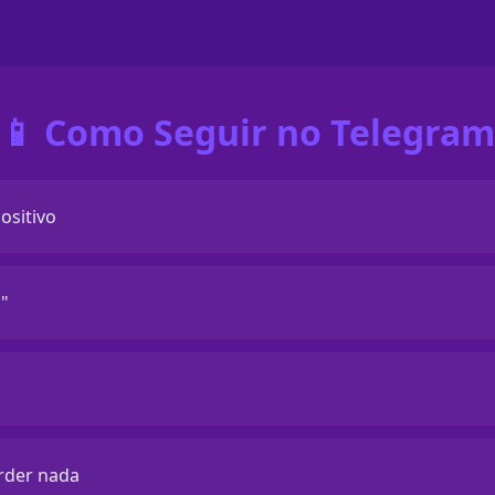
📱 Como Seguir no Telegram
ositivo
l"
erder nada