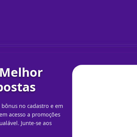
 Melhor
postas
r bônus no cadastro e em
 tem acesso a promoções
ualável. Junte-se aos