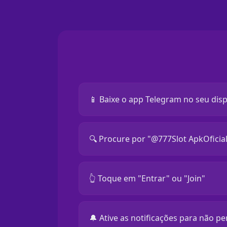
📱 Baixe o app Telegram no seu disp
🔍 Procure por "@777Slot ApkOficia
👆 Toque em "Entrar" ou "Join"
🔔 Ative as notificações para não p