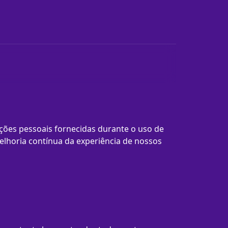
ções pessoais fornecidas durante o uso de
elhoria contínua da experiência de nossos