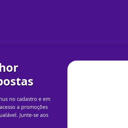
lhor
postas
nus no cadastro e em
 acesso a promoções
ualável. Junte-se aos