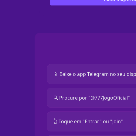
📱 Baixe o app Telegram no seu disp
🔍 Procure por "@777JogoOficial"
👆 Toque em "Entrar" ou "Join"