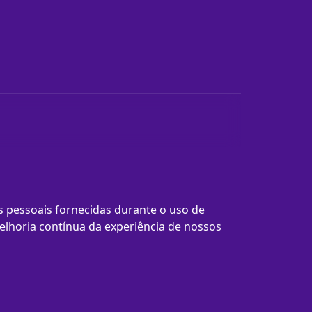
s pessoais fornecidas durante o uso de
elhoria contínua da experiência de nossos