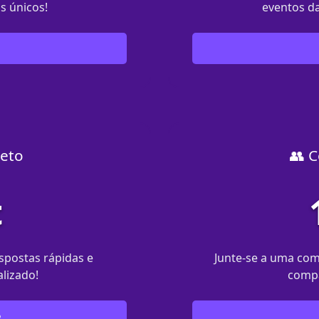
s únicos!
eventos d
reto
👥 
t
espostas rápidas e
Junte-se a uma com
lizado!
compa
e