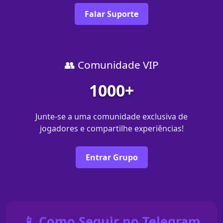
Falar Suporte
👥 Comunidade VIP
1000+
Junte-se a uma comunidade exclusiva de
jogadores e compartilhe experiências!
Entrar Grupo
📱 Como Seguir no Telegram