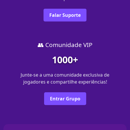
Falar Suporte
👥 Comunidade VIP
1000+
Junte-se a uma comunidade exclusiva de
jogadores e compartilhe experiências!
Entrar Grupo