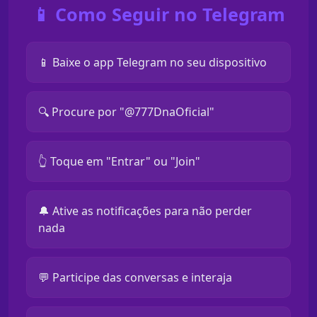
📱 Como Seguir no Telegram
📱 Baixe o app Telegram no seu dispositivo
🔍 Procure por "@777DnaOficial"
👆 Toque em "Entrar" ou "Join"
🔔 Ative as notificações para não perder
nada
💬 Participe das conversas e interaja