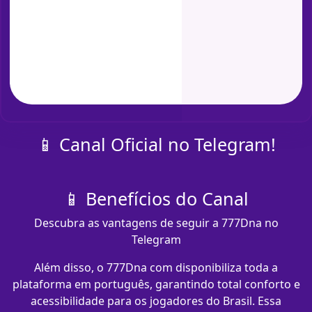
📱 Canal Oficial no Telegram!
📱 Benefícios do Canal
Descubra as vantagens de seguir a 777Dna no
Telegram
Além disso, o 777Dna com​ disponibiliza toda a
plataforma em português, garantindo total conforto e
acessibilidade para os jogadores do Brasil. Essa