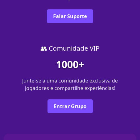
Falar Suporte
👥 Comunidade VIP
1000+
Junte-se a uma comunidade exclusiva de
jogadores e compartilhe experiências!
Entrar Grupo