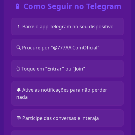
📱 Como Seguir no Telegram
📱 Baixe o app Telegram no seu dispositivo
🔍 Procure por "@777AA.ComOficial"
👆 Toque em "Entrar" ou "Join"
🔔 Ative as notificações para não perder
nada
💬 Participe das conversas e interaja