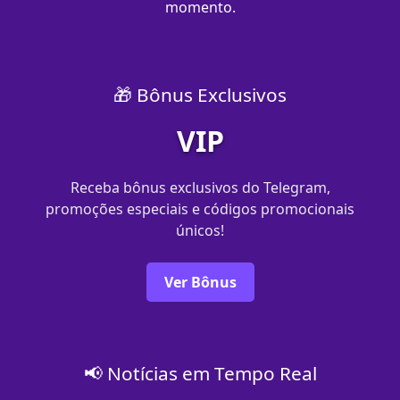
momento.
🎁 Bônus Exclusivos
VIP
Receba bônus exclusivos do Telegram,
promoções especiais e códigos promocionais
únicos!
Ver Bônus
📢 Notícias em Tempo Real