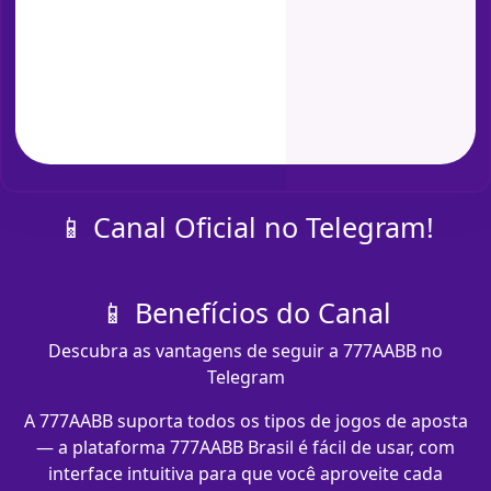
📱 Canal Oficial no Telegram!
📱 Benefícios do Canal
Descubra as vantagens de seguir a 777AABB no
Telegram
A 777AABB suporta todos os tipos de jogos de aposta
— a plataforma 777AABB Brasil é fácil de usar, com
interface intuitiva para que você aproveite cada