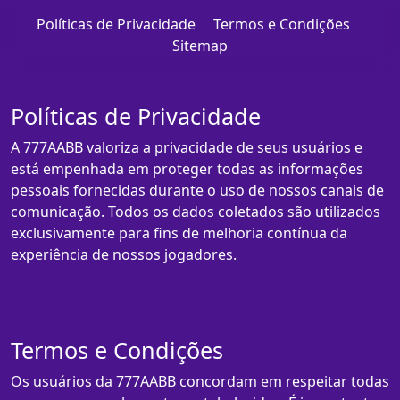
Políticas de Privacidade
Termos e Condições
Sitemap
Políticas de Privacidade
A 777AABB valoriza a privacidade de seus usuários e
está empenhada em proteger todas as informações
pessoais fornecidas durante o uso de nossos canais de
comunicação. Todos os dados coletados são utilizados
exclusivamente para fins de melhoria contínua da
experiência de nossos jogadores.
Termos e Condições
Os usuários da 777AABB concordam em respeitar todas