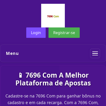
Login
Registrar-se
Menu
📱 7696 Com A Melhor
Plataforma de Apostas
Cadastre-se na 7696 Com para ganhar bônus no
cadastro e em cada recarga. Com a 7696 Com,