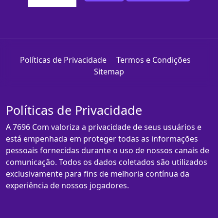
Políticas de Privacidade
Termos e Condições
Sitemap
Políticas de Privacidade
A 7696 Com valoriza a privacidade de seus usuários e
está empenhada em proteger todas as informações
pessoais fornecidas durante o uso de nossos canais de
comunicação. Todos os dados coletados são utilizados
exclusivamente para fins de melhoria contínua da
experiência de nossos jogadores.