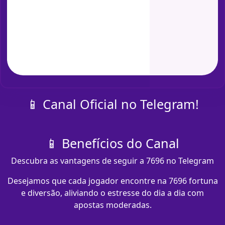
📱 Canal Oficial no Telegram!
📱 Benefícios do Canal
Descubra as vantagens de seguir a 7696 no Telegram
Desejamos que cada jogador encontre na 7696 fortuna
e diversão, aliviando o estresse do dia a dia com
apostas moderadas.