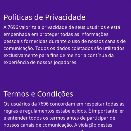
Políticas de Privacidade
A 7696 valoriza a privacidade de seus usuários e está
empenhada em proteger todas as informações
pessoais fornecidas durante o uso de nossos canais de
comunicação. Todos os dados coletados são utilizados
exclusivamente para fins de melhoria contínua da
experiência de nossos jogadores.
Termos e Condições
Os usuários da 7696 concordam em respeitar todas as
regras e regulamentos estabelecidos. É importante ler
e entender todos os termos antes de participar de
nossos canais de comunicação. A violação destes