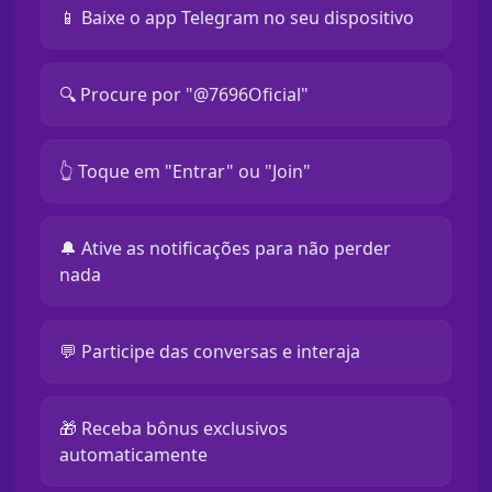
📱 Baixe o app Telegram no seu dispositivo
🔍 Procure por "@7696Oficial"
👆 Toque em "Entrar" ou "Join"
🔔 Ative as notificações para não perder
nada
💬 Participe das conversas e interaja
🎁 Receba bônus exclusivos
automaticamente