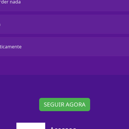
erder nada
a
aticamente
SEGUIR AGORA