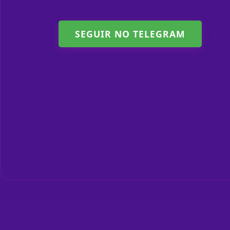
SEGUIR NO TELEGRAM