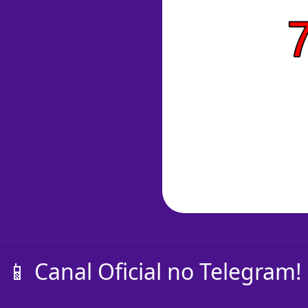
📱 Canal Oficial no Telegram!