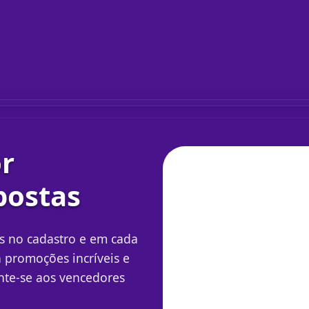
or
postas
s no cadastro e em cada
 promoções incríveis e
unte-se aos vencedores