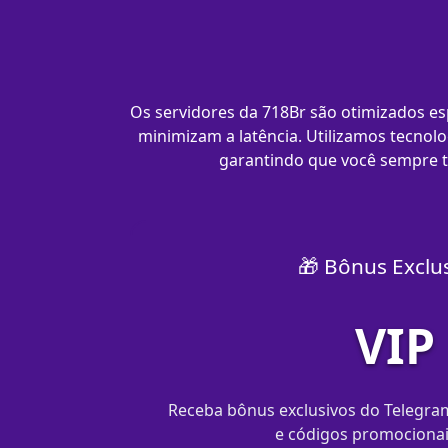
Os servidores da 718Br são otimizados e
minimizam a latência. Utilizamos tecnol
garantindo que você sempre t
🎁 Bônus Exclu
VIP
Receba bônus exclusivos do Telegra
e códigos promocionai