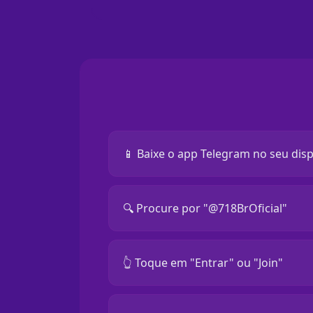
📱 Baixe o app Telegram no seu disp
🔍 Procure por "@718BrOficial"
👆 Toque em "Entrar" ou "Join"