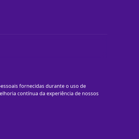
pessoais fornecidas durante o uso de
elhoria contínua da experiência de nossos