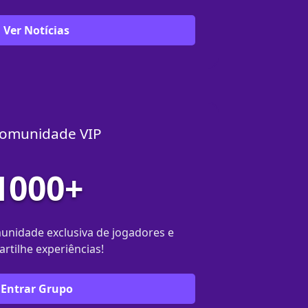
Ver Notícias
Comunidade VIP
1000+
unidade exclusiva de jogadores e
rtilhe experiências!
Entrar Grupo