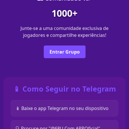
1000+
Junte-se a uma comunidade exclusiva de
jogadores e compartilhe experiências!
Entrar Grupo
📱 Como Seguir no Telegram
📱 Baixe o app Telegram no seu dispositivo
🔍 Procure por "@68U Com APPOficial"