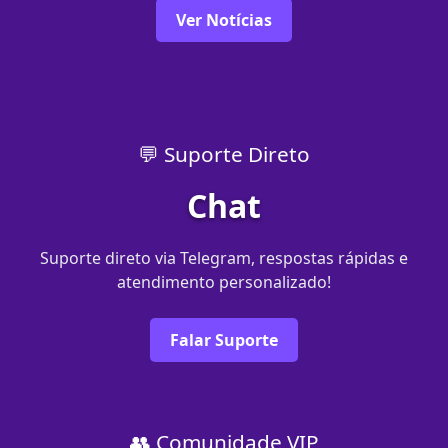
Ver Notícias
💬 Suporte Direto
Chat
Suporte direto via Telegram, respostas rápidas e
atendimento personalizado!
Falar Suporte
👥 Comunidade VIP