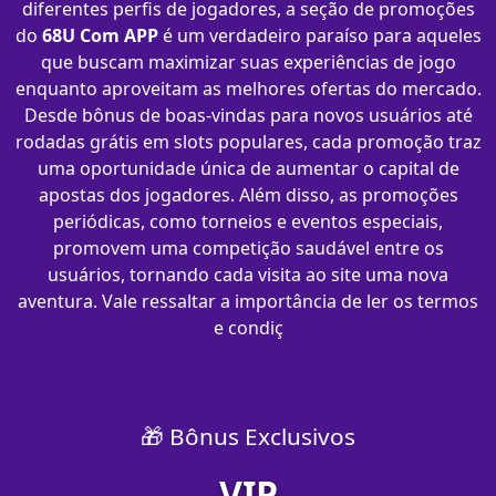
diferentes perfis de jogadores, a seção de promoções
do
68U Com APP
é um verdadeiro paraíso para aqueles
que buscam maximizar suas experiências de jogo
enquanto aproveitam as melhores ofertas do mercado.
Desde bônus de boas-vindas para novos usuários até
rodadas grátis em slots populares, cada promoção traz
uma oportunidade única de aumentar o capital de
apostas dos jogadores. Além disso, as promoções
periódicas, como torneios e eventos especiais,
promovem uma competição saudável entre os
usuários, tornando cada visita ao site uma nova
aventura. Vale ressaltar a importância de ler os termos
e condiç
🎁 Bônus Exclusivos
VIP