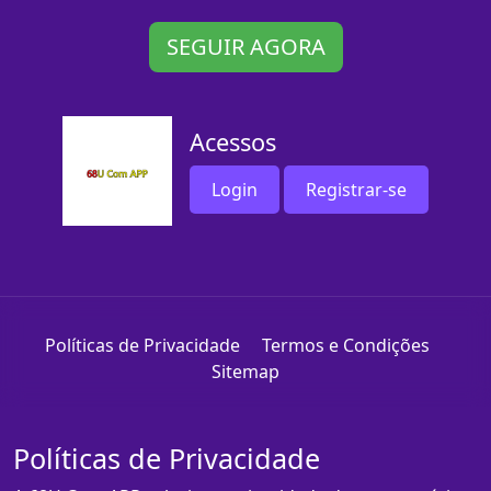
SEGUIR AGORA
Acessos
Login
Registrar-se
Políticas de Privacidade
Termos e Condições
Sitemap
Políticas de Privacidade