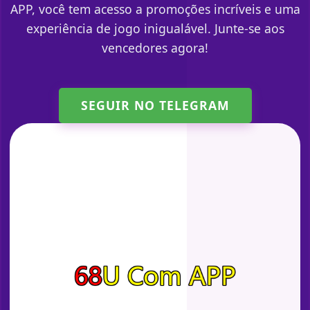
APP, você tem acesso a promoções incríveis e uma
experiência de jogo inigualável. Junte-se aos
vencedores agora!
SEGUIR NO TELEGRAM