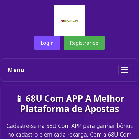
Login
Registrar-se
Menu
📱 68U Com APP A Melhor
Plataforma de Apostas
Cadastre-se na 68U Com APP para ganhar bônus
no cadastro e em cada recarga. Com a 68U Com