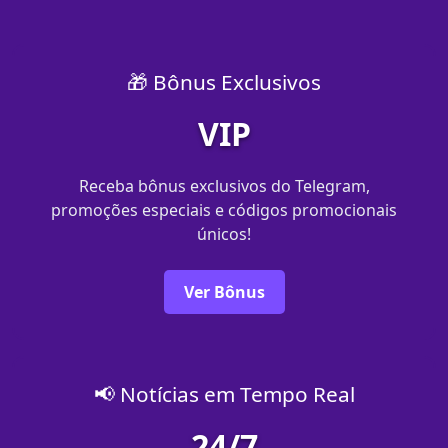
🎁 Bônus Exclusivos
VIP
Receba bônus exclusivos do Telegram,
promoções especiais e códigos promocionais
únicos!
Ver Bônus
📢 Notícias em Tempo Real
24/7