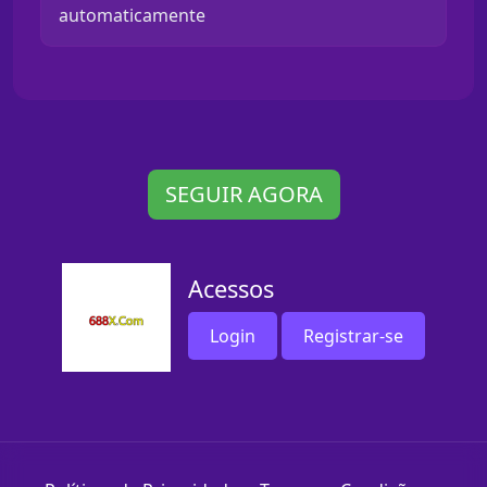
automaticamente
SEGUIR AGORA
Acessos
Login
Registrar-se