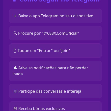
📱 Baixe o app Telegram no seu dispositivo
🔍 Procure por "@688X.ComOficial"
👆 Toque em "Entrar" ou "Join"
🔔 Ative as notificações para não perder
nada
💬 Participe das conversas e interaja
🎁 Receba bônus exclusivos