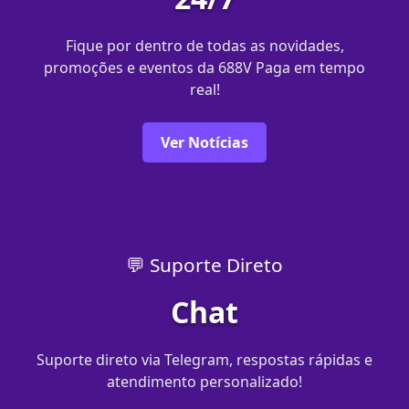
Fique por dentro de todas as novidades,
promoções e eventos da 688V Paga em tempo
real!
Ver Notícias
💬 Suporte Direto
Chat
Suporte direto via Telegram, respostas rápidas e
atendimento personalizado!