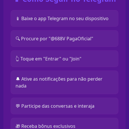
📱 Baixe o app Telegram no seu dispositivo
🔍 Procure por "@688V PagaOficial"
👆 Toque em "Entrar" ou "Join"
🔔 Ative as notificações para não perder
nada
💬 Participe das conversas e interaja
🎁 Receba bônus exclusivos