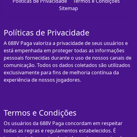
Políticas de Privacidade
Termos e Condições
Sitemap
Políticas de Privacidade
A 688V Paga valoriza a privacidade de seus usuários e
está empenhada em proteger todas as informações
pessoais fornecidas durante o uso de nossos canais de
comunicação. Todos os dados coletados são utilizados
exclusivamente para fins de melhoria contínua da
experiência de nossos jogadores.
Termos e Condições
Os usuários da 688V Paga concordam em respeitar
todas as regras e regulamentos estabelecidos. É