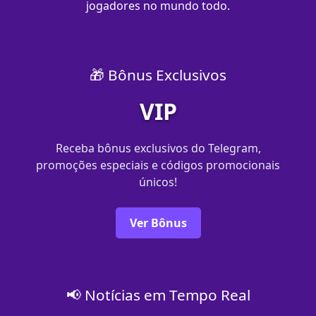
jogadores no mundo todo.
🎁 Bônus Exclusivos
VIP
Receba bônus exclusivos do Telegram,
promoções especiais e códigos promocionais
únicos!
Ver Bônus
📢 Notícias em Tempo Real