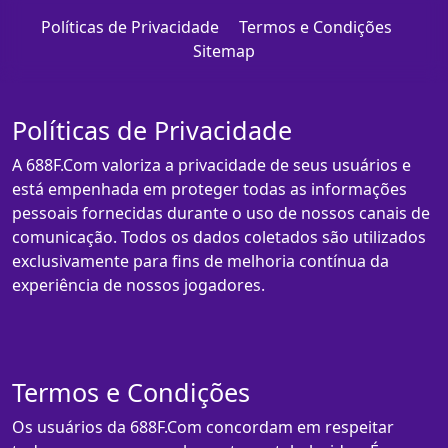
Políticas de Privacidade
Termos e Condições
Sitemap
Políticas de Privacidade
A 688F.Com valoriza a privacidade de seus usuários e
está empenhada em proteger todas as informações
pessoais fornecidas durante o uso de nossos canais de
comunicação. Todos os dados coletados são utilizados
exclusivamente para fins de melhoria contínua da
experiência de nossos jogadores.
Termos e Condições
Os usuários da 688F.Com concordam em respeitar