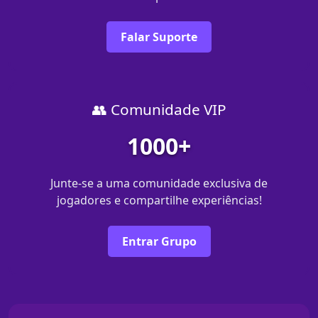
Falar Suporte
👥 Comunidade VIP
1000+
Junte-se a uma comunidade exclusiva de
jogadores e compartilhe experiências!
Entrar Grupo