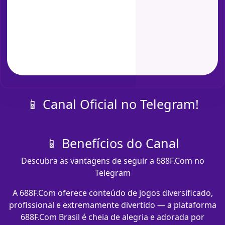
📱 Canal Oficial no Telegram!
📱 Benefícios do Canal
Descubra as vantagens de seguir a 688F.Com no
Telegram
A 688F.Com oferece conteúdo de jogos diversificado,
profissional e extremamente divertido — a plataforma
688F.Com Brasil é cheia de alegria e adorada por