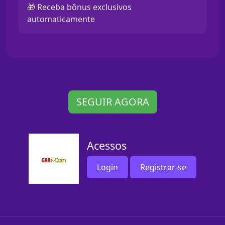
🎁 Receba bônus exclusivos
automaticamente
SEGUIR AGORA
Acessos
Login
Registrar-se