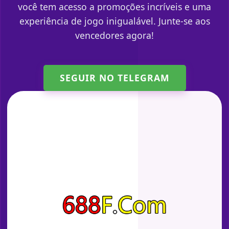
você tem acesso a promoções incríveis e uma
experiência de jogo inigualável. Junte-se aos
vencedores agora!
SEGUIR NO TELEGRAM