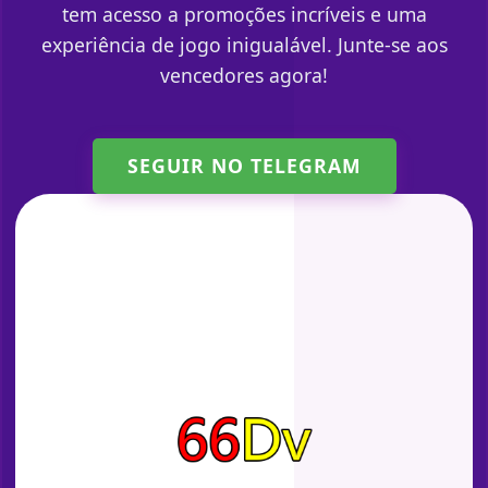
tem acesso a promoções incríveis e uma
experiência de jogo inigualável. Junte-se aos
vencedores agora!
SEGUIR NO TELEGRAM