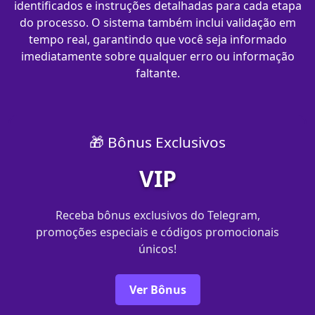
identificados e instruções detalhadas para cada etapa
do processo. O sistema também inclui validação em
tempo real, garantindo que você seja informado
imediatamente sobre qualquer erro ou informação
faltante.
🎁 Bônus Exclusivos
VIP
Receba bônus exclusivos do Telegram,
promoções especiais e códigos promocionais
únicos!
Ver Bônus