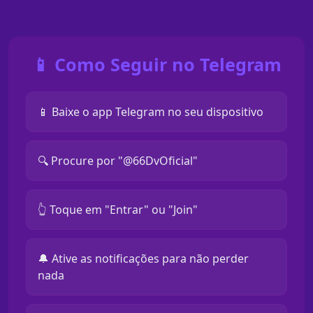
📱 Como Seguir no Telegram
📱 Baixe o app Telegram no seu dispositivo
🔍 Procure por "@66DvOficial"
👆 Toque em "Entrar" ou "Join"
🔔 Ative as notificações para não perder
nada