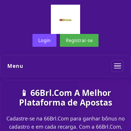
Login
Registrar-se
Menu
📱 66Brl.Com A Melhor
Plataforma de Apostas
Cadastre-se na 66Brl.Com para ganhar bônus no
cadastro e em cada recarga. Com a 66Brl.Com,