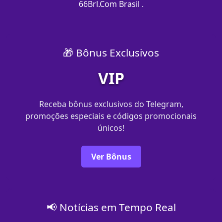
66Brl.Com Brasil .
🎁 Bônus Exclusivos
VIP
Receba bônus exclusivos do Telegram,
promoções especiais e códigos promocionais
únicos!
Ver Bônus
📢 Notícias em Tempo Real