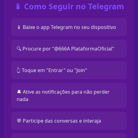
📱 Como Seguir no Telegram
📱 Baixe o app Telegram no seu dispositivo
🔍 Procure por "@666A PlataformaOficial"
👆 Toque em "Entrar" ou "Join"
🔔 Ative as notificações para não perder
nada
💬 Participe das conversas e interaja