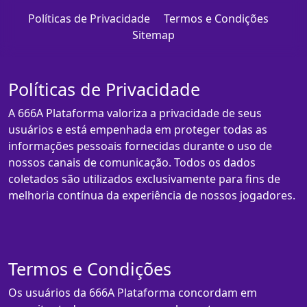
Políticas de Privacidade
Termos e Condições
Sitemap
Políticas de Privacidade
A 666A Plataforma valoriza a privacidade de seus
usuários e está empenhada em proteger todas as
informações pessoais fornecidas durante o uso de
nossos canais de comunicação. Todos os dados
coletados são utilizados exclusivamente para fins de
melhoria contínua da experiência de nossos jogadores.
Termos e Condições
Os usuários da 666A Plataforma concordam em