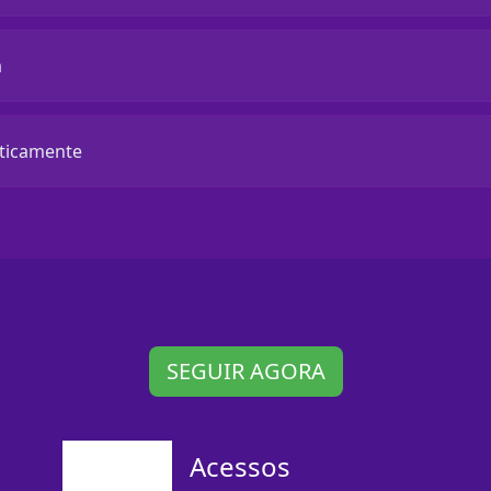
a
aticamente
SEGUIR AGORA
Acessos