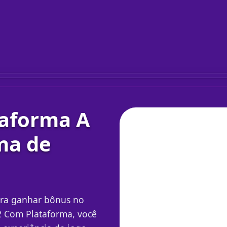
taforma A
ma de
ara ganhar bônus no
2 Com Plataforma, você