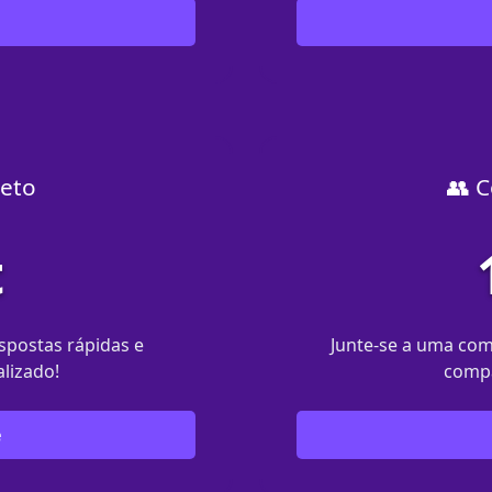
reto
👥 
t
espostas rápidas e
Junte-se a uma com
lizado!
compa
e