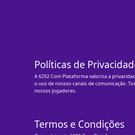
Políticas de Privacida
A 6292 Com Plataforma valoriza a privacid
o uso de nossos canais de comunicação. Tod
nossos jogadores.
Termos e Condições