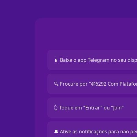
📱 Baixe o app Telegram no seu disp
🔍 Procure por "@6292 Com Platafo
👆 Toque em "Entrar" ou "Join"
🔔 Ative as notificações para não p