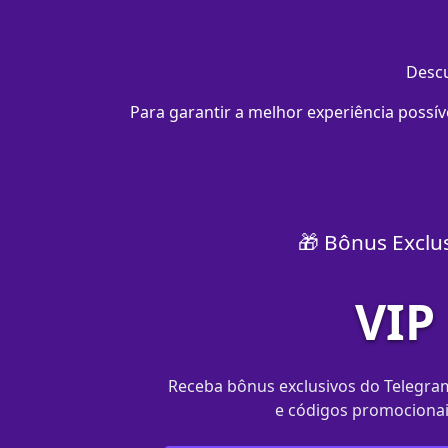
Descu
Para garantir a melhor experiência possí
🎁 Bônus Exclu
VIP
Receba bônus exclusivos do Telegra
e códigos promocionai