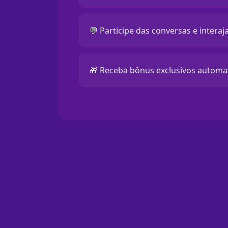
💬 Participe das conversas e interaj
🎁 Receba bônus exclusivos autom