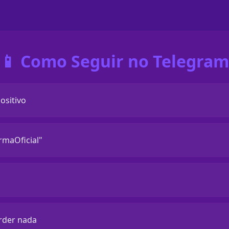
📱 Como Seguir no Telegram
ositivo
rmaOficial"
erder nada