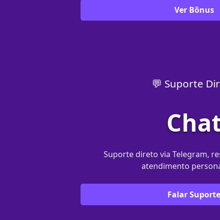
Ver Bônus
💬 Suporte Di
Cha
Suporte direto via Telegram, r
atendimento persona
Falar Suport