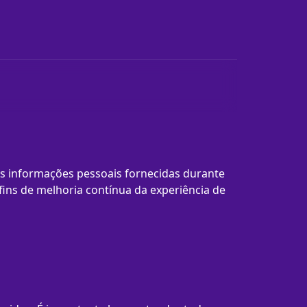
as informações pessoais fornecidas durante
fins de melhoria contínua da experiência de