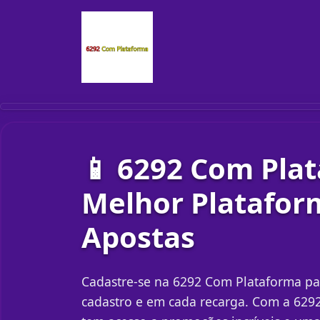
📱 6292 Com Pla
Melhor Platafor
Apostas
Cadastre-se na 6292 Com Plataforma p
cadastro e em cada recarga. Com a 629