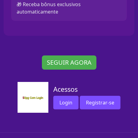
🎁 Receba bônus exclusivos
automaticamente
SEGUIR AGORA
Acessos
Login
Registrar-se