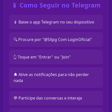
📱 Como Seguir no Telegram
📱 Baixe o app Telegram no seu dispositivo
🔍 Procure por "@5Xpg Com LoginOficial"
👆 Toque em "Entrar" ou "Join"
🔔 Ative as notificações para não perder
nada
💬 Participe das conversas e interaja