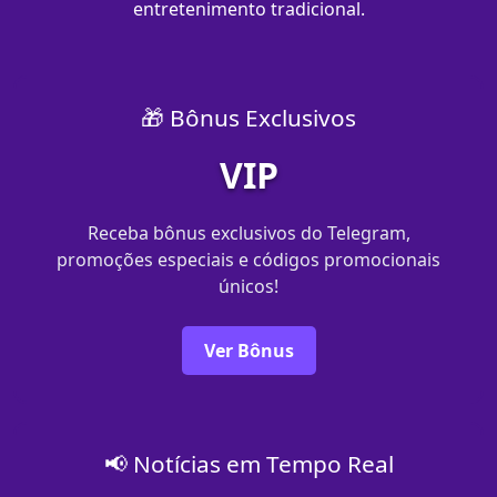
entretenimento tradicional.
🎁 Bônus Exclusivos
VIP
Receba bônus exclusivos do Telegram,
promoções especiais e códigos promocionais
únicos!
Ver Bônus
📢 Notícias em Tempo Real