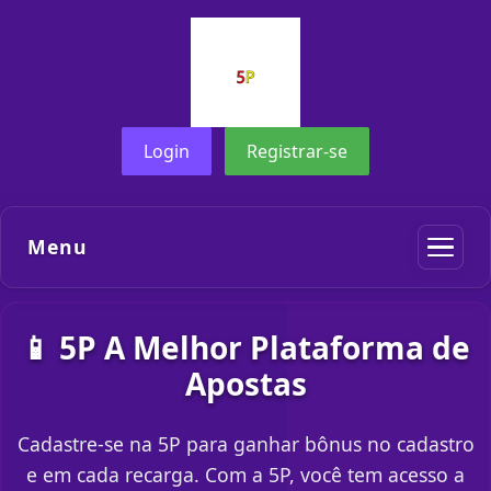
Login
Registrar-se
Menu
📱 5P A Melhor Plataforma de
Apostas
Cadastre-se na 5P para ganhar bônus no cadastro
e em cada recarga. Com a 5P, você tem acesso a