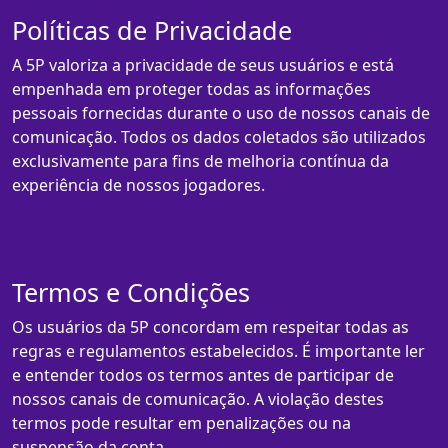
Políticas de Privacidade
A 5P valoriza a privacidade de seus usuários e está
empenhada em proteger todas as informações
pessoais fornecidas durante o uso de nossos canais de
comunicação. Todos os dados coletados são utilizados
exclusivamente para fins de melhoria contínua da
experiência de nossos jogadores.
Termos e Condições
Os usuários da 5P concordam em respeitar todas as
regras e regulamentos estabelecidos. É importante ler
e entender todos os termos antes de participar de
nossos canais de comunicação. A violação destes
termos pode resultar em penalizações ou na
suspensão da conta.