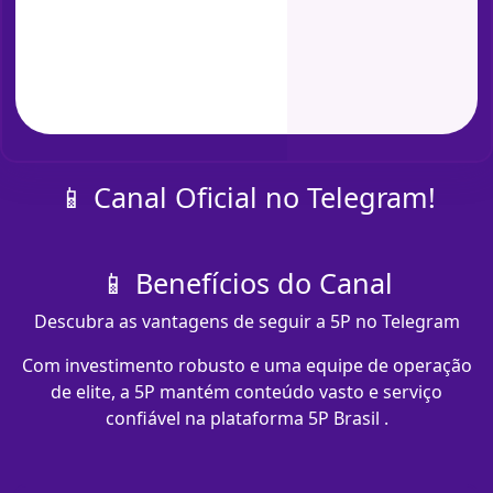
📱 Canal Oficial no Telegram!
📱 Benefícios do Canal
Descubra as vantagens de seguir a 5P no Telegram
Com investimento robusto e uma equipe de operação
de elite, a 5P mantém conteúdo vasto e serviço
confiável na plataforma 5P Brasil .