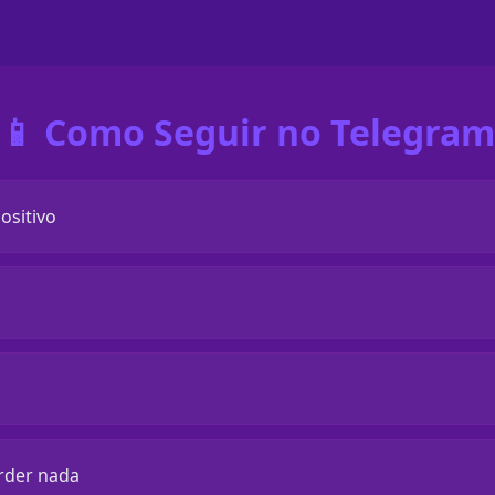
📱 Como Seguir no Telegram
ositivo
erder nada