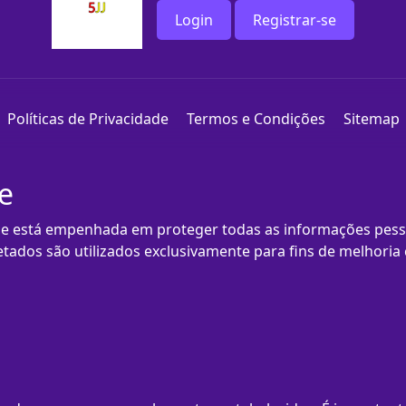
Login
Registrar-se
Políticas de Privacidade
Termos e Condições
Sitemap
de
ios e está empenhada em proteger todas as informações pes
tados são utilizados exclusivamente para fins de melhoria