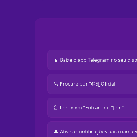
📱 Baixe o app Telegram no seu disp
🔍 Procure por "@5JJOficial"
👆 Toque em "Entrar" ou "Join"
🔔 Ative as notificações para não p