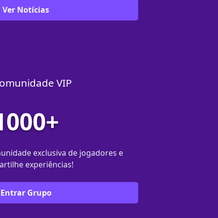
Ver Notícias
Comunidade VIP
1000+
unidade exclusiva de jogadores e
rtilhe experiências!
Entrar Grupo