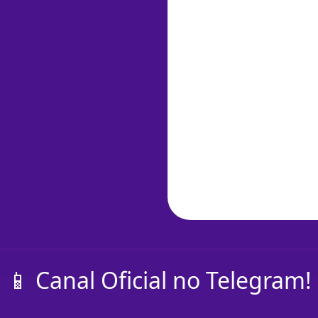
📱 Canal Oficial no Telegram!