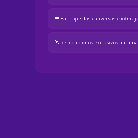
💬 Participe das conversas e interaj
🎁 Receba bônus exclusivos autom