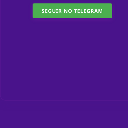
SEGUIR NO TELEGRAM