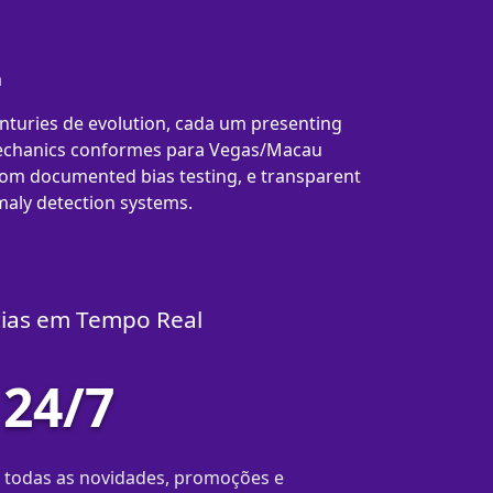
m
nturies de evolution, cada um presenting
 mechanics conformes para Vegas/Macau
com documented bias testing, e transparent
maly detection systems.
cias em Tempo Real
24/7
e todas as novidades, promoções e