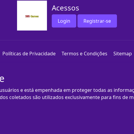
Acessos
Login
Registrar-se
Políticas de Privacidade
Termos e Condições
Sitemap
de
s usuários e está empenhada em proteger todas as informaç
os coletados são utilizados exclusivamente para fins de m