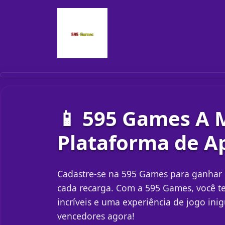
📱 595 Games A 
Plataforma de A
Cadastre-se na 595 Games para ganhar
cada recarga. Com a 595 Games, você 
incríveis e uma experiência de jogo inig
vencedores agora!