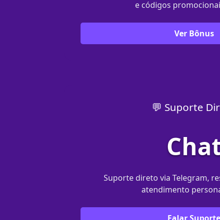
e códigos promocionai
Ver Bônus
💬 Suporte Di
Cha
Suporte direto via Telegram, r
atendimento persona
Falar Suport