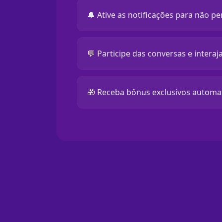
🔔 Ative as notificações para não p
💬 Participe das conversas e interaj
🎁 Receba bônus exclusivos autom