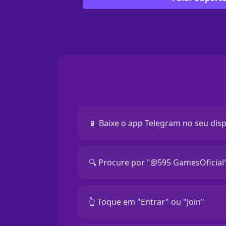
📱 Baixe o app Telegram no seu disp
🔍 Procure por "@595 GamesOficial
👆 Toque em "Entrar" ou "Join"