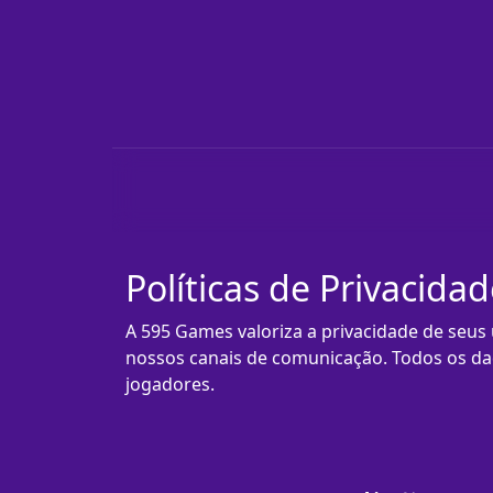
Políticas de Privacida
A 595 Games valoriza a privacidade de seu
nossos canais de comunicação. Todos os dad
jogadores.