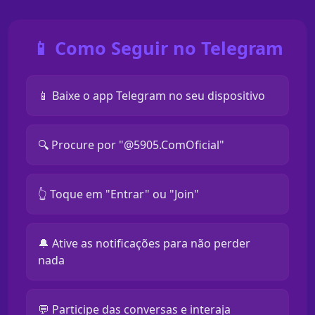
📱 Como Seguir no Telegram
📱 Baixe o app Telegram no seu dispositivo
🔍 Procure por "@5905.ComOficial"
👆 Toque em "Entrar" ou "Join"
🔔 Ative as notificações para não perder
nada
💬 Participe das conversas e interaja