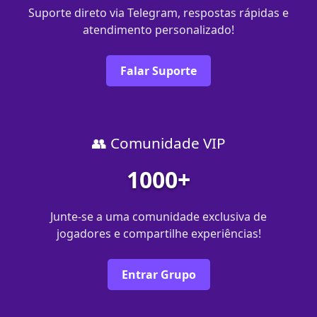
Suporte direto via Telegram, respostas rápidas e
atendimento personalizado!
Falar Suporte
👥 Comunidade VIP
1000+
Junte-se a uma comunidade exclusiva de
jogadores e compartilhe experiências!
Entrar Grupo