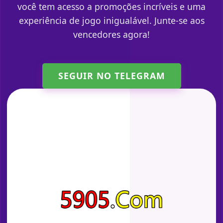
você tem acesso a promoções incríveis e uma
experiência de jogo inigualável. Junte-se aos
vencedores agora!
SEGUIR NO TELEGRAM