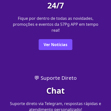
24/7
Fique por dentro de todas as novidades,
promoções e eventos da 57Pg APP em tempo
real!
Ver Notícias
💬 Suporte Direto
Chat
Suporte direto via Telegram, respostas rápidas e
atendimento personalizado!