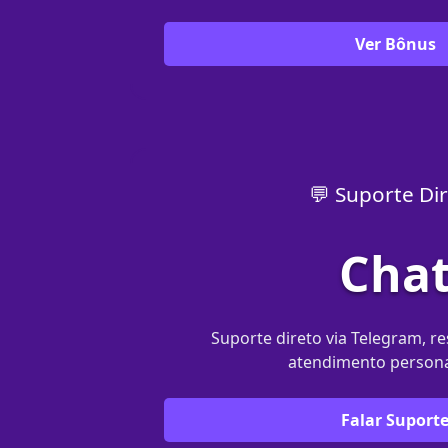
Ver Bônus
💬 Suporte Di
Cha
Suporte direto via Telegram, r
atendimento persona
Falar Suport