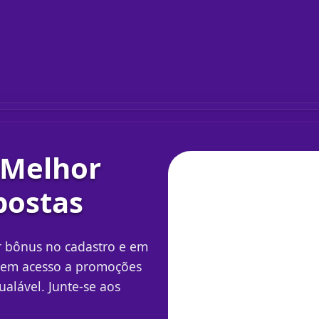
 Melhor
postas
r bônus no cadastro e em
 tem acesso a promoções
ualável. Junte-se aos