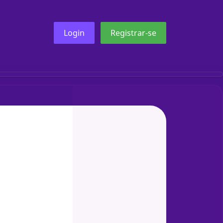
Login
Registrar-se