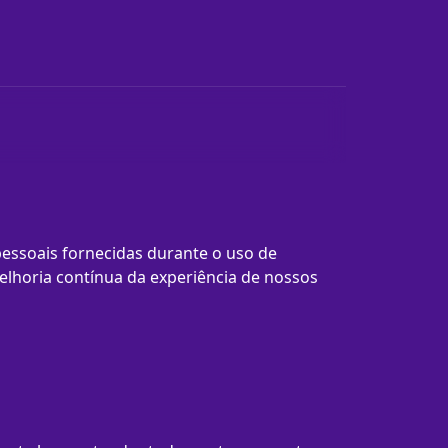
essoais fornecidas durante o uso de
elhoria contínua da experiência de nossos