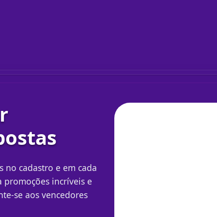
r
postas
s no cadastro e em cada
 promoções incríveis e
unte-se aos vencedores