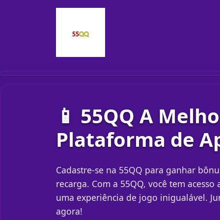
📱 55QQ A Melho
Plataforma de A
Cadastre-se na 55QQ para ganhar bônu
recarga. Com a 55QQ, você tem acesso a
uma experiência de jogo inigualável. J
agora!