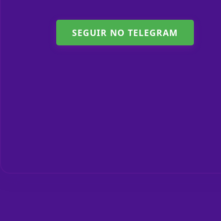
SEGUIR NO TELEGRAM