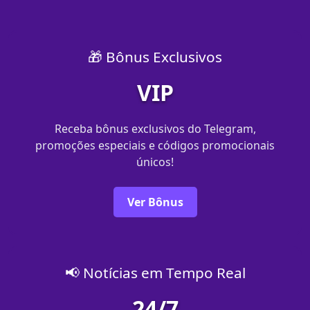
🎁 Bônus Exclusivos
VIP
Receba bônus exclusivos do Telegram,
promoções especiais e códigos promocionais
únicos!
Ver Bônus
📢 Notícias em Tempo Real
24/7