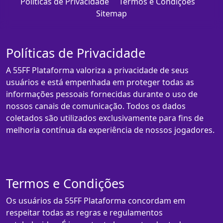
Políticas de Privacidade
Termos e Condições
Sitemap
Políticas de Privacidade
A 55FF Plataforma valoriza a privacidade de seus
usuários e está empenhada em proteger todas as
informações pessoais fornecidas durante o uso de
nossos canais de comunicação. Todos os dados
coletados são utilizados exclusivamente para fins de
melhoria contínua da experiência de nossos jogadores.
Termos e Condições
Os usuários da 55FF Plataforma concordam em
respeitar todas as regras e regulamentos