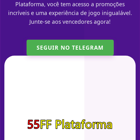
Plataforma, você tem acesso a promoções
incríveis e uma experiência de jogo inigualável.
Junte-se aos vencedores agora!
SEGUIR NO TELEGRAM