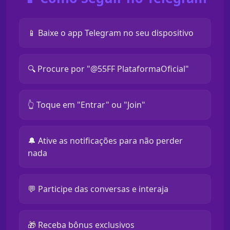
📱 Baixe o app Telegram no seu dispositivo
🔍 Procure por "@55FF PlataformaOficial"
👆 Toque em "Entrar" ou "Join"
🔔 Ative as notificações para não perder
nada
💬 Participe das conversas e interaja
🎁 Receba bônus exclusivos