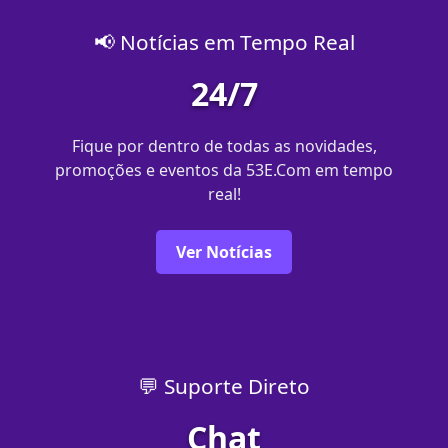
📢 Notícias em Tempo Real
24/7
Fique por dentro de todas as novidades,
promoções e eventos da 53E.Com em tempo
real!
Ver Notícias
💬 Suporte Direto
Chat