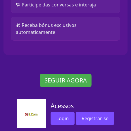
💬 Participe das conversas e interaja
🎁 Receba bônus exclusivos
automaticamente
SEGUIR AGORA
Acessos
Login
Registrar-se