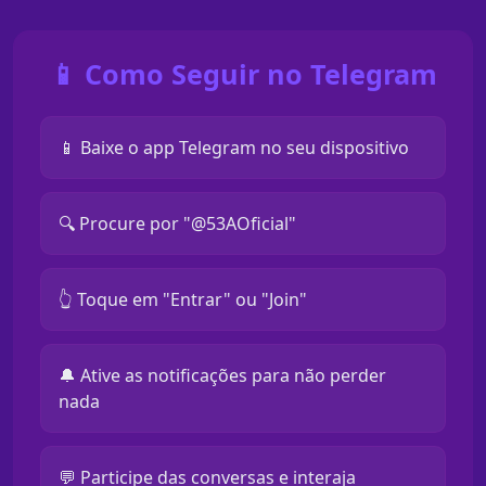
📱 Como Seguir no Telegram
📱 Baixe o app Telegram no seu dispositivo
🔍 Procure por "@53AOficial"
👆 Toque em "Entrar" ou "Join"
🔔 Ative as notificações para não perder
nada
💬 Participe das conversas e interaja