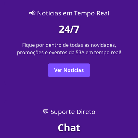
📢 Notícias em Tempo Real
24/7
Fique por dentro de todas as novidades,
promoções e eventos da 53A em tempo real!
Ver Notícias
💬 Suporte Direto
Chat