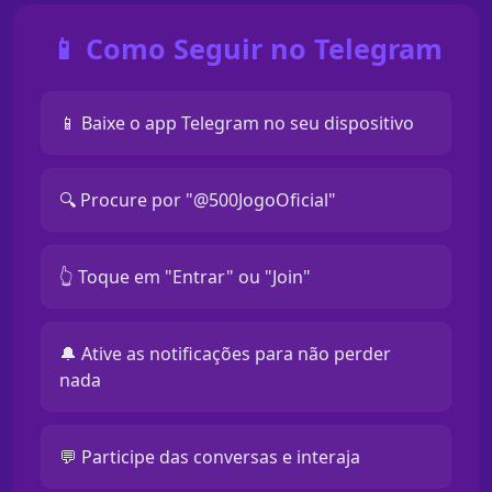
📱 Como Seguir no Telegram
📱 Baixe o app Telegram no seu dispositivo
🔍 Procure por "@500JogoOficial"
👆 Toque em "Entrar" ou "Join"
🔔 Ative as notificações para não perder
nada
💬 Participe das conversas e interaja