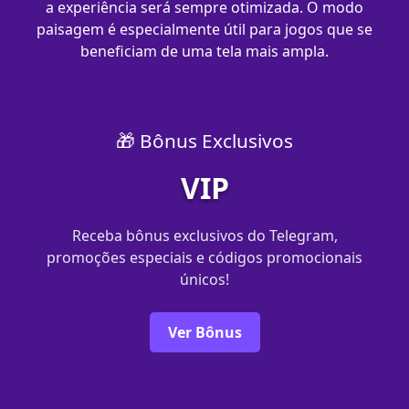
a experiência será sempre otimizada. O modo
paisagem é especialmente útil para jogos que se
beneficiam de uma tela mais ampla.
🎁 Bônus Exclusivos
VIP
Receba bônus exclusivos do Telegram,
promoções especiais e códigos promocionais
únicos!
Ver Bônus