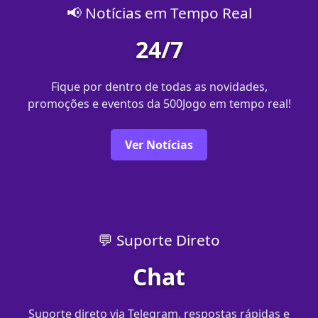
📢 Notícias em Tempo Real
24/7
Fique por dentro de todas as novidades,
promoções e eventos da 500Jogo em tempo real!
Ver Notícias
💬 Suporte Direto
Chat
Suporte direto via Telegram, respostas rápidas e