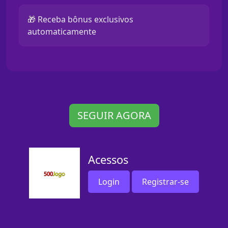
🎁 Receba bônus exclusivos
automaticamente
SEGUIR AGORA
Acessos
Login
Registrar-se