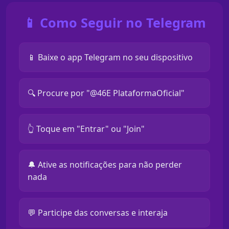
📱 Como Seguir no Telegram
📱 Baixe o app Telegram no seu dispositivo
🔍 Procure por "@46E PlataformaOficial"
👆 Toque em "Entrar" ou "Join"
🔔 Ative as notificações para não perder
nada
💬 Participe das conversas e interaja