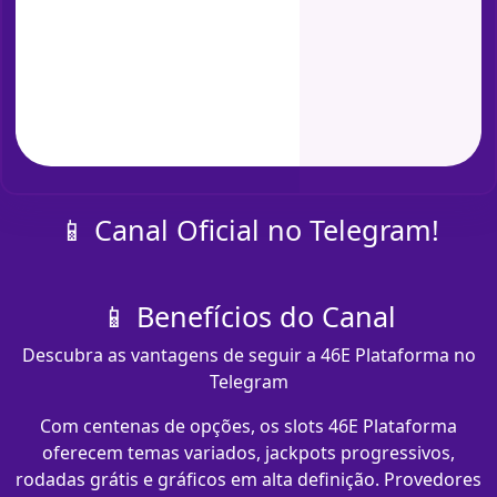
📱 Canal Oficial no Telegram!
📱 Benefícios do Canal
Descubra as vantagens de seguir a 46E Plataforma no
Telegram
Com centenas de opções, os slots 46E Plataforma
oferecem temas variados, jackpots progressivos,
rodadas grátis e gráficos em alta definição. Provedores