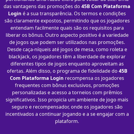
das vantagens das promoções do
45B Com Plataforma
Login
é a sua transparência. Os termos e condições
são claramente expostos, permitindo que os jogadores
entendam facilmente quais são os requisitos para
liberar os bônus. Outro aspecto positivo é a variedade
de jogos que podem ser utilizados nas promoções.
Desde caça-níqueis até jogos de mesa, como roleta e
blackjack, os jogadores têm a liberdade de explorar
diferentes tipos de jogos enquanto aproveitam as
ofertas. Além disso, o programa de fidelidade do
45B
Com Plataforma Login
recompensa os jogadores
frequentes com bônus exclusivos, promoções
personalizadas e acesso a torneios com prêmios
significativos. Isso propicia um ambiente de jogo mais
seguro e recompensador, onde os jogadores são
incentivados a continuar jogando e a se engajar com a
plataform.