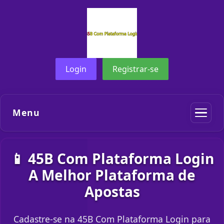
Login
Registrar-se
Menu
📱 45B Com Plataforma Login
A Melhor Plataforma de
Apostas
Cadastre-se na 45B Com Plataforma Login para