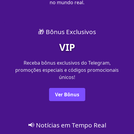
no mundo real.
🎁 Bônus Exclusivos
VIP
Receba bônus exclusivos do Telegram,
promoções especiais e códigos promocionais
únicos!
Ver Bônus
📢 Notícias em Tempo Real