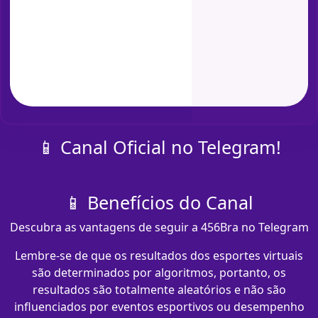
📱 Canal Oficial no Telegram!
📱 Benefícios do Canal
Descubra as vantagens de seguir a 456Bra no Telegram
Lembre-se de que os resultados dos esportes virtuais
são determinados por algoritmos, portanto, os
resultados são totalmente aleatórios e não são
influenciados por eventos esportivos ou desempenho